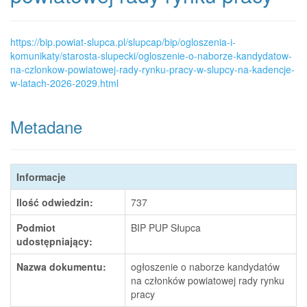
https://bip.powiat-slupca.pl/slupcap/bip/ogloszenia-i-
komunikaty/starosta-slupecki/ogloszenie-o-naborze-kandydatow-
na-czlonkow-powiatowej-rady-rynku-pracy-w-slupcy-na-kadencje-
w-latach-2026-2029.html
Metadane
Informacje
Ilość odwiedzin:
737
Podmiot
BIP PUP Słupca
udostępniający:
Nazwa dokumentu:
ogłoszenie o naborze kandydatów
na członków powiatowej rady rynku
pracy